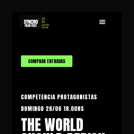
25 -
28
Junio
2026
Sobre Syncro
Concurso de Guion
COMPRAR ENTRADAS
COMPETENCIA PROTAGONISTAS
DOMINGO 28/06 18.00HS
THE WORLD