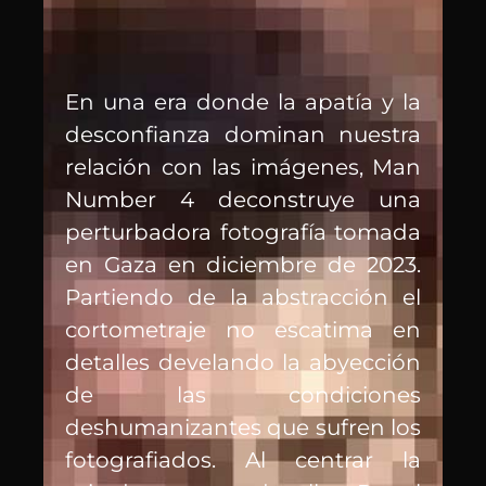
En una era donde la apatía y la
desconfianza dominan nuestra
relación con las imágenes, Man
Number 4 deconstruye una
perturbadora fotografía tomada
en Gaza en diciembre de 2023.
Partiendo de la abstracción el
cortometraje no escatima en
detalles develando la abyección
de las condiciones
deshumanizantes que sufren los
fotografiados. Al centrar la