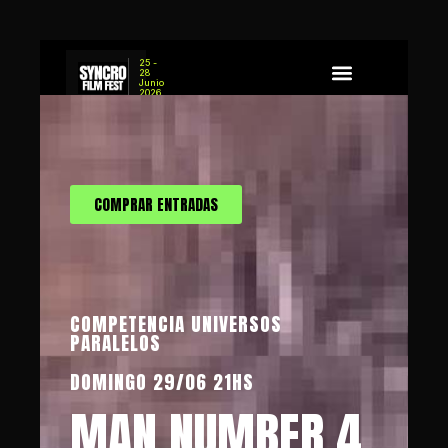
25 -
28
Junio
2026
Sobre Syncro
Concurso de Guion
COMPRAR ENTRADAS
COMPETENCIA UNIVERSOS
PARALELOS
DOMINGO 29/06 21HS
MAN NUMBER 4