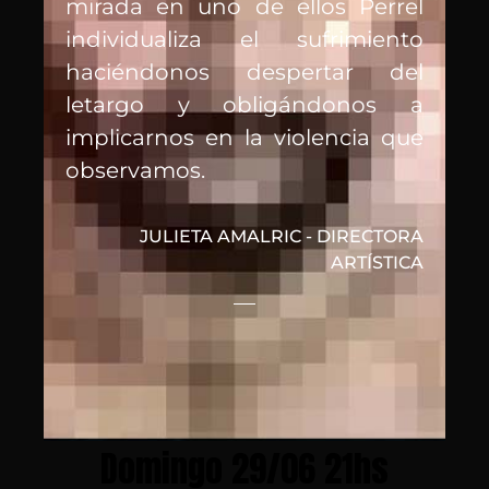
mirada en uno de ellos Perrel
individualiza el sufrimiento
haciéndonos despertar del
letargo y obligándonos a
implicarnos en la violencia que
observamos.
JULIETA AMALRIC - DIRECTORA
ARTÍSTICA
Domingo 29/06 21hs