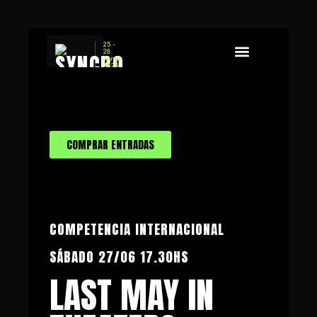
25 -
28
Junio
2026
Sobre Syncro
Concurso de Guion
COMPRAR ENTRADAS
COMPETENCIA INTERNACIONAL
SÁBADO 27/06 17.30HS
LAST MAY IN