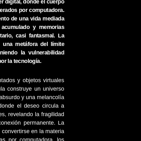
r digital, donde el cuerpo
enerados por computadora.
iento de una vida mediada
vo acumulado y memorias
ario, casi fantasmal. La
 una metáfora del límite
oniendo la vulnerabilidad
or la tecnología.
tados y objetos virtuales
ula construye un universo
 absurdo y una melancolía
donde el deseo circula a
s, revelando la fragilidad
conexión permanente. La
 convertirse en la materia
as por computadora, los