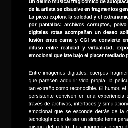
Un delirio musical tragicómico de autoplace
de la artista se disuelve en fragmentos g
La pieza explora la soledad y el extrañam
por pantallas: archivos corruptos, pol
digitales rotas acompañan un deseo solit
fusión entre carne y CGI se convierte en
difuso entre realidad y virtualidad, exp
emocional que late bajo el placer mediado p
Entre imágenes digitales, cuerpos fragmen
que parecen adquirir vida propia, la pelíc
tan extraño como reconocible. El humor, el
persistente conviven en una experiencia 
través de archivos, interfaces y simulacione
emocional que se esconde detrás de la 
tecnología deja de ser un simple tema para
misma del relato. Las imágenes generad