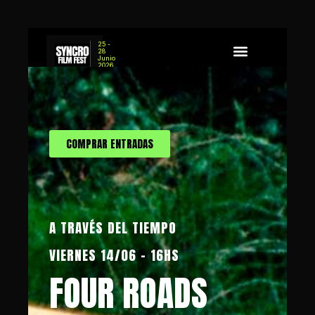
25 -
28
Junio
2026
Sobre Syncro
Concurso de Guion
COMPRAR ENTRADAS
A TRAVÉS DEL TIEMPO
VIERNES 14/06 - 16HS
FOUR ROADS