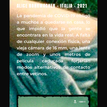
ALICE ROHRWACHER - ITALIA - 2021
La pandemia de COVID-19 obligó
a muchos a quedarse en casa, lo
que impidió que la gente se
encontrara en la vida real. A falta
de cualquier conexión física, una
vieja cámara de 16 mm, una lente
de zoom y unos metros de
película caducada forjarían
modos alternativos de contacto
entre vecinos.