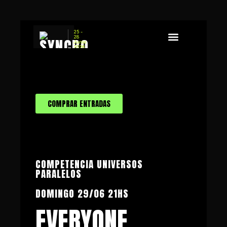
25 -
28
Junio
2026
Sobre Syncro
Concurso de Guion
COMPRAR ENTRADAS
COMPETENCIA UNIVERSOS
PARALELOS
DOMINGO 29/06 21HS
EVERYONE