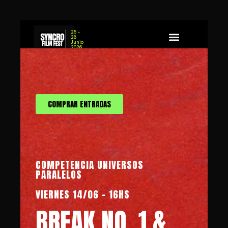
25 -
28
Junio
2026
Sobre Syncro
Concurso de Guion
COMPRAR ENTRADAS
COMPETENCIA UNIVERSOS
PARALELOS
VIERNES 14/06 - 16HS
BREAK NO. 1 &